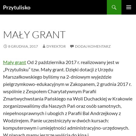
Przejdź
Szukaj
Przytulisko
do
MENU
treści
GŁÓWN
MAŁY GRANT
8 GRUDNIA, 2017
DYREKTOR
DODAJ KOMENTARZ
Mały grant
Od 2 października 2017 r. realizowany jest w
„Przytulisku” tzw. Mały grant. Dzięki dotacji z Urzędu
Marszałkowskiego
byliśmy na 2-dniowym wyjeździe
pielgrzymkowo-edukacyjnym w Zakopanem, 2 grudnia 2017 r.
wspólnie z Zespołem Charytatywnym Parafii
Zmartwychwstania Pańskiego na Woli Duchackiej w Krakowie
zorganizowaliśmy dla Naszych Pań oraz osób samotnych,
niepełnosprawnych i ubogich z Parafii Bal Andrzejkowy z
Wodzirejem. Panie uczestniczyły w dwóch kursach:
komputerowym i umiejętności administracyjno-urzędowych.
W planach mamy jeszcze wyjścia do kina i