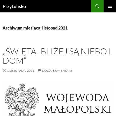
Przejdź
Szukaj
Przytulisko
do
MENU
treści
GŁÓWN
Archiwum miesiąca: listopad 2021
„ŚWIĘTA -BLIŻEJ SĄ NIEBO I
DOM”
1 LISTOPADA, 2021
DODAJ KOMENTARZ