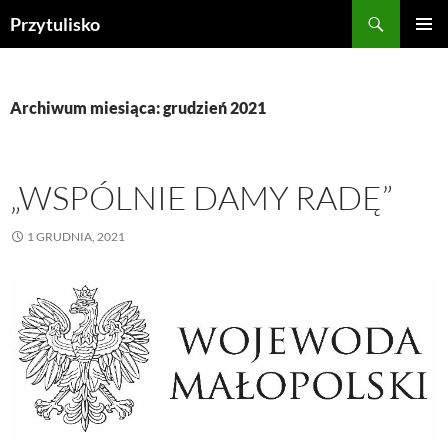
Przejdź
Szukaj
Przytulisko
do
MENU
treści
GŁÓWN
Archiwum miesiąca: grudzień 2021
„WSPÓLNIE DAMY RADĘ”
1 GRUDNIA, 2021