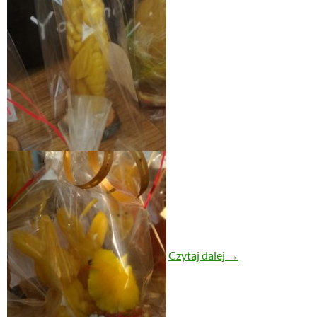
„Świecąca pszczół
Czytaj dalej
→