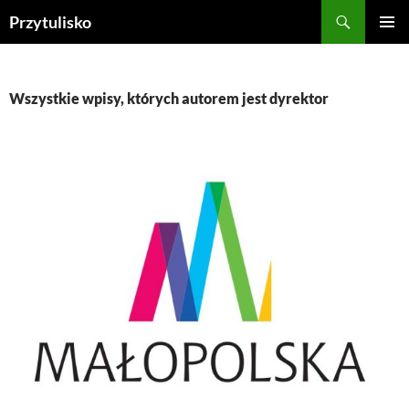
Przejdź
Szukaj
Przytulisko
do
MENU
treści
GŁÓWN
Wszystkie wpisy, których autorem jest dyrektor